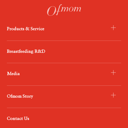
Products & Service
- Infant Formula
Breastfeeding R&D
- Probiotics
- Food
Media
- Service
- Ofmom Newsroom
Ofmom Story
- Trend News Center
- Resources & Support
- Who We Are
Contact Us
- Our Mission