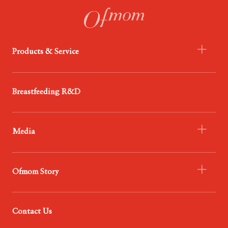
Products & Service
- Infant Formula
Breastfeeding R&D
- Probiotics
- Food
Media
- Service
- Ofmom Newsroom
Ofmom Story
- Trend News Center
- Resources & Support
- Who We Are
Contact Us
- Our Mission