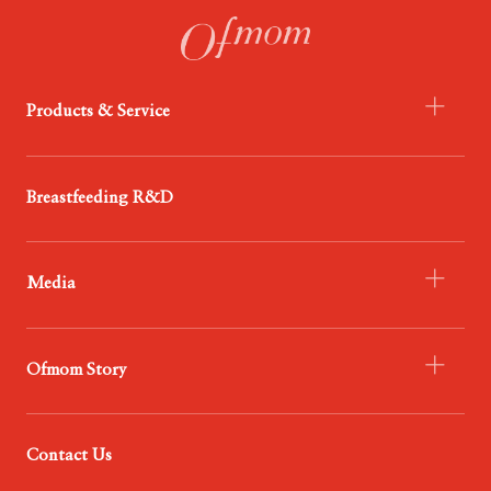
Products & Service
- Infant Formula
Breastfeeding R&D
- Probiotics
- Food
Media
- Service
- Ofmom Newsroom
Ofmom Story
- Trend News Center
- Resources & Support
- Who We Are
Contact Us
- Our Mission